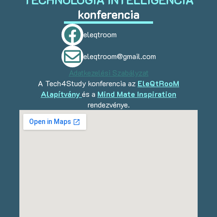
konferencia
eleqtroom
eleqtroom@gmail.com
Adatkezelési Szabályzat
A Tech4Study konferencia az
EleQtRooM
Alapítvány
és a
Mind Mate Inspiration
rendezvénye.