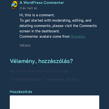
szerint:
A WordPress Commenter
3 év telt el
Hi, this is a comment.
To get started with moderating, editing, and
deleting comments, please visit the Comments
screen in the dashboard.
Commenter avatars come from
Gravatar
.
Válasz
Vélemény, hozzászólás?
Az e-mail címet nem tesszük közzé.
A kötelező mezőket
*
karakterrel jelöltük
Hozzászólás