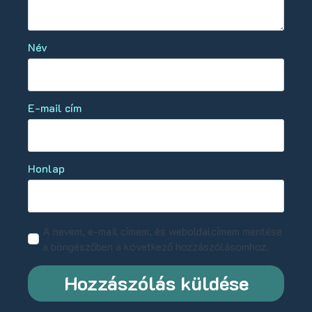
Név
E-mail cím
Honlap
A nevem, e-mail címem, és weboldalcímem mentése
a böngészőben a következő hozzászólásomhoz.