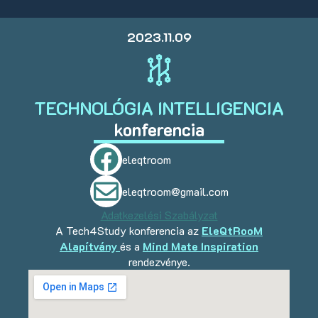
2023.11.09
TECHNOLÓGIA INTELLIGENCIA
konferencia
eleqtroom
eleqtroom@gmail.com
Adatkezelési Szabályzat
A Tech4Study konferencia az
EleQtRooM
Alapítvány
és a
Mind Mate Inspiration
rendezvénye.